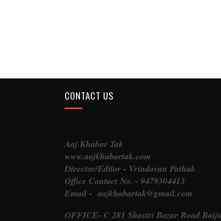
CONTACT US
Aaj Khabar Tak
www.aajkhabartak.com
Director/Editor - Vrindavan Pathak
Office Contact No. - 9479304413
Email - aajkhabartak@gmail.com
OFFICE- C 281 Shastri Bazar Road Baij