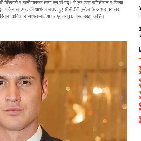
्सिको में गोली मारकर हत्या कर दी गई। वे एक डांस कॉम्प्टीशन में हिस्सा
प
 गई। पुलिस लूटपाट की आशंका जताते हुए सीसीटीवी फुटेज के आधार पर चार
1
मारियाना अविला ने सोशल मीडिया पर एक भावुक पोस्ट साझा की है।
3
आ
प
3
म
म
क
आ
ई
श
म
द