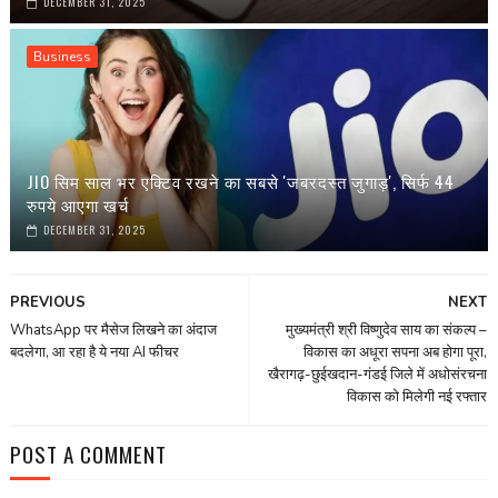
DECEMBER 31, 2025
Business
JIO सिम साल भर एक्टिव रखने का सबसे 'जबरदस्त जुगाड़', सिर्फ 44
रुपये आएगा खर्च
DECEMBER 31, 2025
PREVIOUS
NEXT
WhatsApp पर मैसेज लिखने का अंदाज
मुख्यमंत्री श्री विष्णुदेव साय का संकल्प –
बदलेगा, आ रहा है ये नया AI फीचर
विकास का अधूरा सपना अब होगा पूरा,
खैरागढ़-छुईखदान-गंडई जिले में अधोसंरचना
विकास को मिलेगी नई रफ्तार
POST A COMMENT