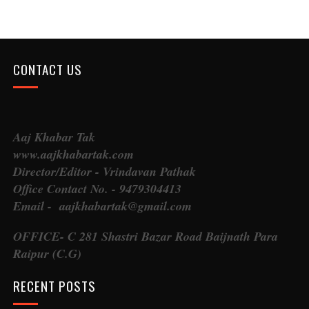
CONTACT US
Aaj Khabar Tak
www.aajkhabartak.com
Director/Editor - Vrindavan Pathak
Office Contact No. - 9479304413
Email - aajkhabartak@gmail.com
OFFICE- C 281 Shastri Bazar Road Baijnath Para
Raipur (C.G)
RECENT POSTS