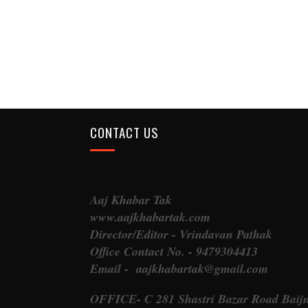
CONTACT US
Aaj Khabar Tak
www.aajkhabartak.com
Director/Editor - Vrindavan Pathak
Office Contact No. - 9479304413
Email - aajkhabartak@gmail.com
OFFICE- C 281 Shastri Bazar Road Baij