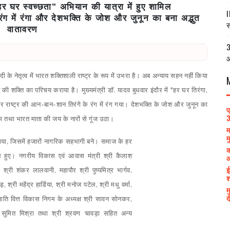
, हर घर स्वच्छता" अभियान की यात्रा में हुए शामिल
I
रंग में रंगा और देशभक्ति के जोश और जुनून का बना अद्भुत
स
वातावरण
3
आ
मोदी के नेतृत्व में भारत शक्तिशाली राष्ट्र के रूप में उभरा है। अब अन्याय सहन नहीं किया
 की शक्ति का परिचय कराया है। मुख्यमंत्री डॉ. यादव बुधवार इंदौर में "हर घर तिरंगा,
र राष्ट्र की आन-बान-शान तिरंगे के रंग में रंग गया। देशभक्ति के जोश और जुनून का
प
3
रम तथा भारत माता की जय के नारों से गूंज उठा।
म
म
गया, जिसमें हजारों नागरिक सहभागी बने। समाज के हर
क
ल हुए। नगरीय विकास एवं आवास मंत्री श्री कैलाश
आ
ई
्री शंकर लालवानी, महापौर श्री पुष्यमित्र भार्गव,
श
 श्री महेंद्र हार्डिया, श्री मनोज पटेल, श्री मधु वर्मा,
म
द
त जाति वित्त विकास निगम के अध्यक्ष श्री सावन सोनकर,
 सुमित मिश्रा तथा श्री श्रवण चावड़ा सहित अन्य