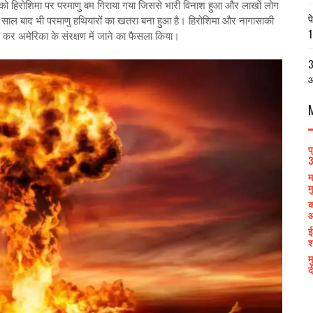
ोशिमा पर परमाणु बम गिराया गया जिससे भारी विनाश हुआ और लाखों लोग
प
साल बाद भी परमाणु हथियारों का खतरा बना हुआ है। हिरोशिमा और नागासाकी
1
 कर अमेरिका के संरक्षण में जाने का फैसला किया।
3
आ
प
3
म
म
क
आ
ई
श
म
द