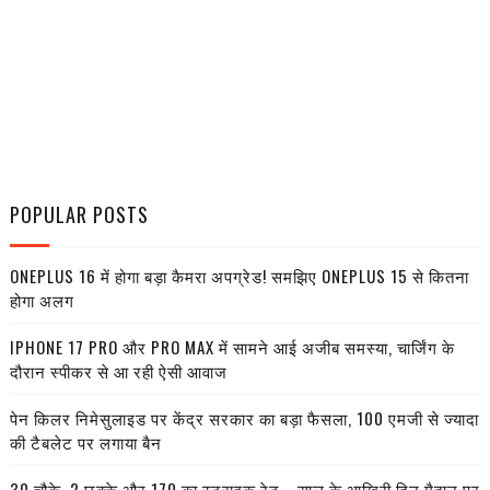
POPULAR POSTS
ONEPLUS 16 में होगा बड़ा कैमरा अपग्रेड! समझिए ONEPLUS 15 से कितना
होगा अलग
IPHONE 17 PRO और PRO MAX में सामने आई अजीब समस्या, चार्जिंग के
दौरान स्पीकर से आ रही ऐसी आवाज
पेन किलर निमेसुलाइड पर केंद्र सरकार का बड़ा फैसला, 100 एमजी से ज्यादा
की टैबलेट पर लगाया बैन
30 चौके, 2 छक्के और 170 का स्ट्राइक रेट... साल के आखिरी दिन मैदान पर