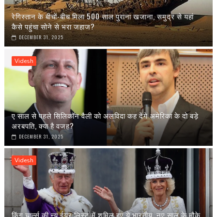
रेगिस्तान के बीचों-बीच मिला 500 साल पुराना खजाना, समुद्र से यहां
कैसे पहुंचा सोने से भरा जहाज?
DECEMBER 31, 2025
Videsh
ए साल से पहले सिलिकॉन वैली को अलविदा कह देंगे अमेरिका के दो बड़े
अरबपति, क्या है वजह?
DECEMBER 31, 2025
Videsh
किंग चार्ल्स की न्यू ईयर लिस्ट में शमिल हुए ये भारतीय, नए साल के मौके