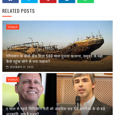
RELATED POSTS
Videsh
रेगिस्तान के बीचों-बीच मिला 500 साल पुराना खजाना, समुद्र से यहां
कैसे पहुंचा सोने से भरा जहाज?
DECEMBER 31, 2025
Videsh
ए साल से पहले सिलिकॉन वैली को अलविदा कह देंगे अमेरिका के दो बड़े
अरबपति, क्या है वजह?