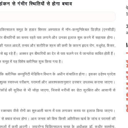
ांकन से गंभीर स्थितियों से होगा बचाव
प
1
3
य चिकित्सालय समूह के हज़ार बिस्तर अस्पताल में नॉन-कम्युनिकेबल डिज़ीज़ (एनसीडी)
आ
भीर बीमारियों का समय रहते पता लगाने और उनका इलाज शुरू करने में सहायक होगा।
न की गलत आदतें, तनाव और शारीरिक श्रम की कमी के कारण हृदय रोग, मधुमेह, कैंसर,
 बढ़ रहे हैं। अक्सर इन बीमारियों का देर से पता चलने पर ये जानलेवा साबित होती हैं।
प
 समूह में यह विशेष क्लीनिक शुरू किया गया है।
3
म
 कि क्लीनिक कम्युनिटी मेडिसिन विभाग के अधीन संचालित होगा। इसका उद्देश्य प्रदेश
म
निःशुल्क स्वास्थ्य परीक्षण, परामर्श और आवश्यकतानुसार उपचार उपलब्ध कराया जाएगा।
क
आ
कॉर्ड की सुविधा से भी जोड़ा जाएगा, जिससे मरीजों का डेटा सुरक्षित और आसानी से
ई
श
म
द
्च रक्तचाप जैसे रोगों का शुरुआती चरण में पता लगाकर समय पर इलाज किया जाएगा।
ों से बचाव संभव होगा। आम जनता को बिना किसी अतिरिक्त खर्च के जांच व परामर्श की
मलों में कमी आएगी। जयारोग्य चिकित्सालय समूह के अधीक्षक डॉ. सुधीर सक्सेना,