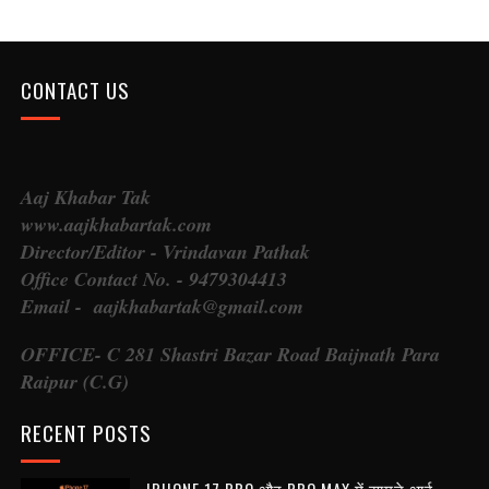
CONTACT US
Aaj Khabar Tak
www.aajkhabartak.com
Director/Editor - Vrindavan Pathak
Office Contact No. - 9479304413
Email - aajkhabartak@gmail.com
OFFICE- C 281 Shastri Bazar Road Baijnath Para
Raipur (C.G)
RECENT POSTS