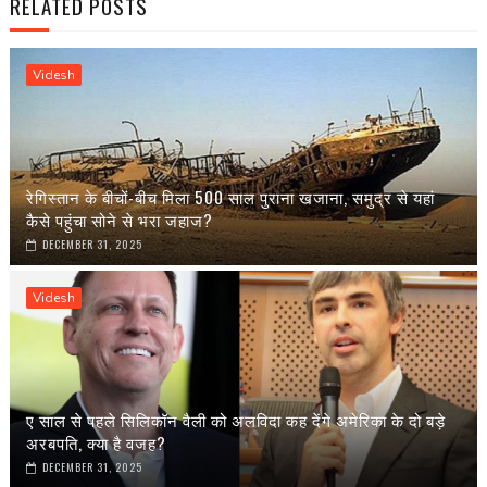
RELATED POSTS
Videsh
रेगिस्तान के बीचों-बीच मिला 500 साल पुराना खजाना, समुद्र से यहां
कैसे पहुंचा सोने से भरा जहाज?
DECEMBER 31, 2025
Videsh
ए साल से पहले सिलिकॉन वैली को अलविदा कह देंगे अमेरिका के दो बड़े
अरबपति, क्या है वजह?
DECEMBER 31, 2025