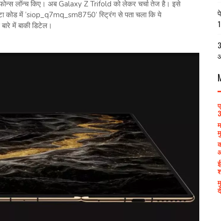
ोन्स लॉन्च किए। अब Galaxy Z Trifold को लेकर चर्चा तेज है। इसे
प
टा कोड में ‘siop_q7mq_sm8750’ स्ट्रिंग से पता चला कि ये
1
रे में बाकी डिटेल।
3
आ
प
3
म
म
क
आ
ई
श
म
द