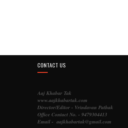
CONTACT US
Aaj Khabar Tak
www.aajkhabartak.com
Director/Editor - Vrindavan Pathak
Office Contact No. - 9479304413
Email - aajkhabartak@gmail.com