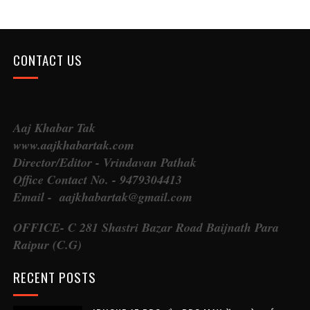
CONTACT US
Aaj Khabar Tak
www.aajkhabartak.com
Director/Editor - Vrindavan Pathak
Office Contact No. - 9479304413
Email - aajkhabartak@gmail.com
OFFICE- C 281 Shastri Bazar Road Baijnath Para
Raipur (C.G)
RECENT POSTS