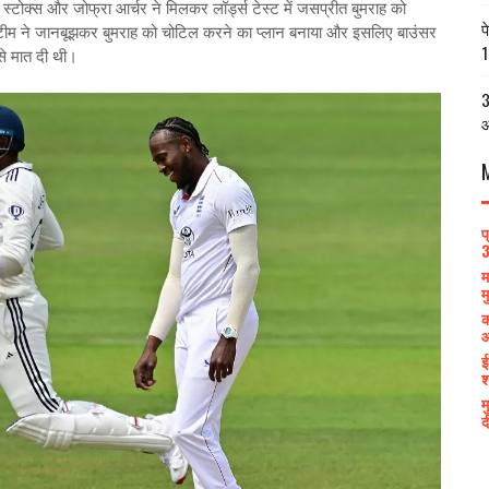
न स्‍टोक्‍स और जोफ्रा आर्चर ने मिलकर लॉर्ड्स टेस्‍ट में जसप्रीत बुमराह को
प
की टीम ने जानबूझकर बुमराह को चोटिल करने का प्‍लान बनाया और इसलिए बाउंसर
1
 से मात दी थी।
3
आ
प
3
म
म
क
आ
ई
श
म
द