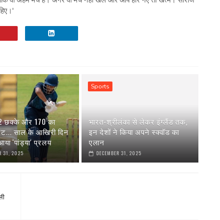
ाहिए।'
Sports
 2 छक्के और 170 का
भारत-श्रीलंका से लेकर इंग्‍लैंड तक,
रेट... साल के आखिरी दिन
इन देशों ने किया अपने स्‍क्वॉड का
या 'पांड्या' प्रलय
एलान
 31, 2025
DECEMBER 31, 2025
ली