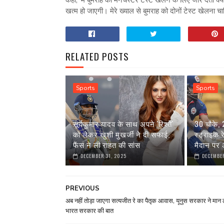
खत्‍म हो जाएगी। मेरे ख्‍याल से बुमराह को दोनों टेस्‍ट खेलना च
RELATED POSTS
Sports
Sports
सूर्यकुमार यादव के साथ अपने 'रिश्ते'
30 चौके,
को लेकर खुशी मुखर्जी ने दी सफाई,
स्ट्राइक 
फैंस ने ली राहत की सांस
मैदान पर आ
DECEMBER 31, 2025
DECEMBER
PREVIOUS
अब नहीं तोड़ा जाएगा सत्यजीत रे का पैतृक आवास, यूनुस सरकार ने मान 
भारत सरकार की बात