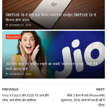
ONEPLUS 16 में होगा बड़ा कैमरा अपग्रेड! समझिए ONEPLUS 15 से
कितना होगा अलग
DECEMBER 31, 2025
Business
JIO सिम साल भर एक्टिव रखने का सबसे 'जबरदस्त जुगाड़', सिर्फ 44
रुपये आएगा खर्च
DECEMBER 31, 2025
PREVIOUS
NEXT
Vivo X Fold 5 और X200 FE आज होंगे
सिर्फ 3 बटन से स्लो iPhone बनाएं
लॉन्च, जानें कीमत और खासियत
सुपरफास्ट, 90% लोगों को पता ही नहीं ये
ट्रिक