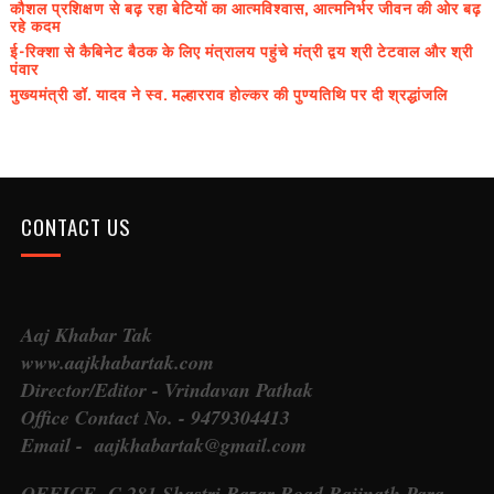
कौशल प्रशिक्षण से बढ़ रहा बेटियों का आत्मविश्वास, आत्मनिर्भर जीवन की ओर बढ़
रहे कदम
ई-रिक्शा से कैबिनेट बैठक के लिए मंत्रालय पहुंचे मंत्री द्वय श्री टेटवाल और श्री
पंवार
मुख्यमंत्री डॉ. यादव ने स्व. मल्हारराव होल्कर की पुण्यतिथि पर दी श्रद्धांजलि
CONTACT US
Aaj Khabar Tak
www.aajkhabartak.com
Director/Editor - Vrindavan Pathak
Office Contact No. - 9479304413
Email - aajkhabartak@gmail.com
OFFICE- C 281 Shastri Bazar Road Baijnath Para