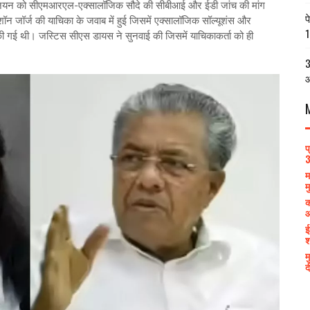
ना विजयन को सीएमआरएल-एक्सालॉजिक सौदे की सीबीआई और ईडी जांच की मांग
प
ॉन जॉर्ज की याचिका के जवाब में हुई जिसमें एक्सालॉजिक सॉल्यूशंस और
1
ी गई थी। जस्टिस सीएस डायस ने सुनवाई की जिसमें याचिकाकर्ता को ही
3
आ
प
3
म
म
क
आ
ई
श
म
द