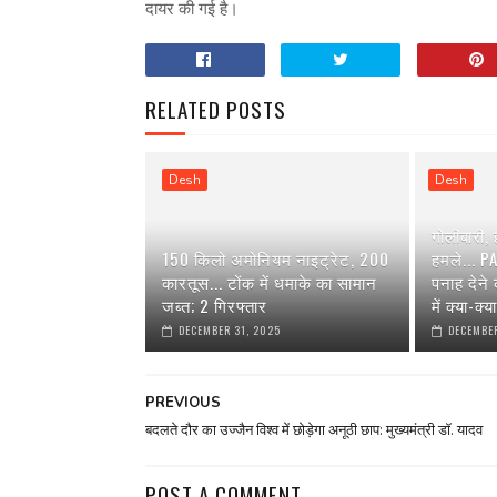
दायर की गई है।
RELATED POSTS
Desh
Desh
गोलीबारी,
150 किलो अमोनियम नाइट्रेट, 200
हमले... P
कारतूस... टोंक में धमाके का सामान
पनाह देने
जब्त; 2 गिरफ्तार
में क्या-क्
DECEMBER 31, 2025
DECEMBER
PREVIOUS
बदलते दौर का उज्जैन विश्व में छोड़ेगा अनूठी छाप: मुख्यमंत्री डॉ. यादव
POST A COMMENT