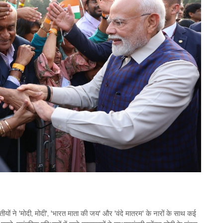
तीयों ने 'मोदी, मोदी', 'भारत माता की जय' और 'वंदे मातरम' के नारों के साथ कई