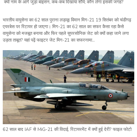
क्‍यों नाम के आगे जुड़ा बाइसन, कब-कब दिखाया शौर्य; कौन लेगा इसकी जगह?
भारतीय वायुसेना का 62 साल पुराना लड़ाकू विमान मिग-21 19 सितंबर को चंडीगढ़
एयरबेस पर रिटायर हो जाएगा। मिग-21 का 62 साल का सफर कैसा रहा कैसे
वायुसेना को मजबूत बनाया और फिर पहले सुपरसोनिक जेट को क्यों कहा जाने लगा
उड़ता ताबूत? यहां पढ़ें फाइटर जेट मिग-21 का सफरनामा...
62 साल बाद IAF से MiG-21 की विदाई, रिटायरमेंट में क्‍यों हुई देरी? फाइल फोटो