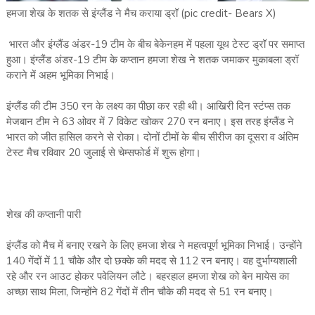
हमजा शेख के शतक से इंग्‍लैंड ने मैच कराया ड्रॉ (pic credit- Bears X)
भारत और इंग्‍लैंड अंडर-19 टीम के बीच बेकेनहम में पहला यूथ टेस्‍ट ड्रॉ पर समाप्‍त
हुआ। इंग्‍लैंड अंडर-19 टीम के कप्‍तान हमजा शेख ने शतक जमाकर मुकाबला ड्रॉ
कराने में अहम भूमिका निभाई।
इंग्‍लैंड की टीम 350 रन के लक्ष्‍य का पीछा कर रही थी। आखिरी दिन स्‍टंप्‍स तक
मेजबान टीम ने 63 ओवर में 7 विकेट खोकर 270 रन बनाए। इस तरह इंग्‍लैंड ने
भारत को जीत हासिल करने से रोका। दोनों टीमों के बीच सीरीज का दूसरा व अंतिम
टेस्‍ट मैच रविवार 20 जुलाई से चेम्‍सफोर्ड में शुरू होगा।
शेख की कप्‍तानी पारी
इंग्‍लैंड को मैच में बनाए रखने के लिए हमजा शेख ने महत्‍वपूर्ण भूमिका निभाई। उन्‍होंने
140 गेंदों में 11 चौके और दो छक्‍के की मदद से 112 रन बनाए। वह दुर्भाग्‍यशाली
रहे और रन आउट होकर पवेलियन लौटे। बहरहाल हमजा शेख को बेन मायेस का
अच्‍छा साथ मिला, जिन्‍होंने 82 गेंदों में तीन चौके की मदद से 51 रन बनाए।