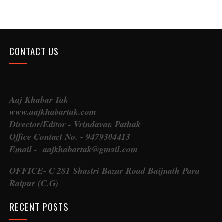
CONTACT US
Aaj Khabar Tak
www.aajkhabartak.com
Director/Editor - Vrindavan Pathak
Office Contact No. - 9479304413
Email - aajkhabartak@gmail.com
OFFICE- C 281 Shastri Bazar Road Baijnath Para
Raipur (C.G)
RECENT POSTS