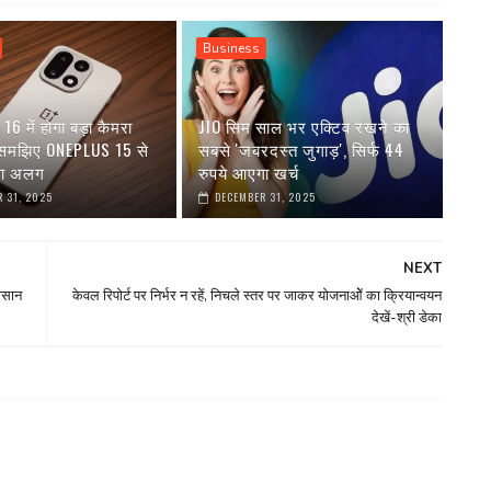
Business
6 में होगा बड़ा कैमरा
JIO सिम साल भर एक्टिव रखने का
 समझिए ONEPLUS 15 से
सबसे 'जबरदस्त जुगाड़', सिर्फ 44
गा अलग
रुपये आएगा खर्च
 31, 2025
DECEMBER 31, 2025
NEXT
कसान
केवल रिपोर्ट पर निर्भर न रहें, निचले स्तर पर जाकर योजनाओें का क्रियान्वयन
देखें-श्री डेका