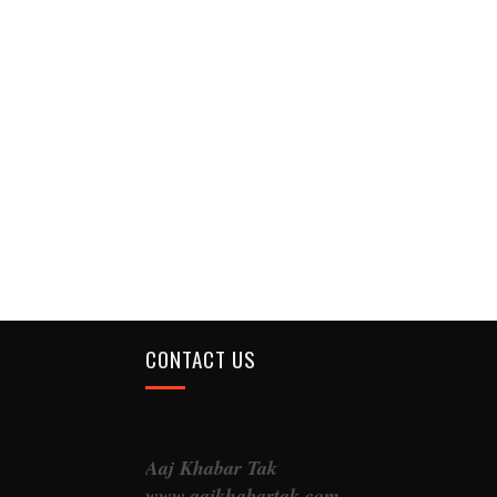
CONTACT US
Aaj Khabar Tak
www.aajkhabartak.com