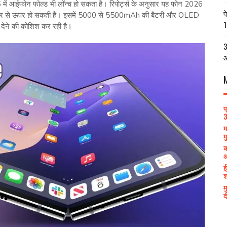
ें आईफोन फोल्ड भी लॉन्च हो सकता है। रिपोर्ट्स के अनुसार यह फोन 2026
प
ॉलर से ऊपर हो सकती है। इसमें 5000 से 5500mAh की बैटरी और OLED
1
क देने की कोशिश कर रही है।
3
आ
प
3
म
म
क
आ
ई
श
म
द