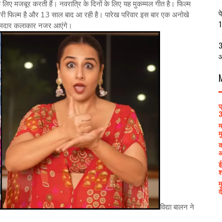
 मजबूर करती हैं। नवरात्रि के दिनों के लिए यह मुकम्मल गीत है। फिल्म
प
 दूसरी फिल्म है और 13 साल बाद आ रही है। पारेख परिवार इस बार एक अनोखे
1
 दमदार कलाकार नजर आएंगे।
3
आ
प
3
म
म
क
आ
ई
श
म
द
विद्या बालन ने