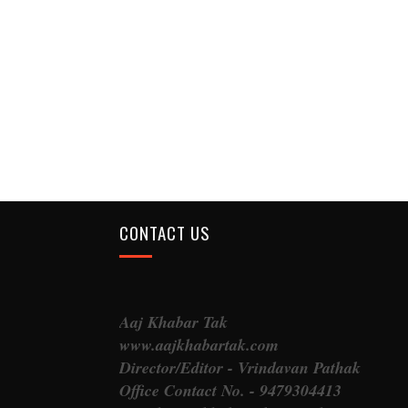
CONTACT US
Aaj Khabar Tak
www.aajkhabartak.com
Director/Editor - Vrindavan Pathak
Office Contact No. - 9479304413