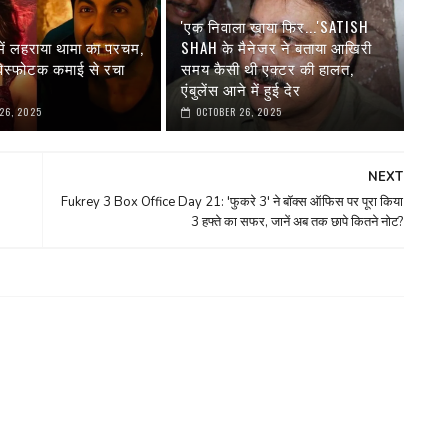
'एक निवाला खाया फिर...'SATISH
में लहराया थामा का परचम,
SHAH के मैनेजर ने बताया आखिरी
 विस्फोटक कमाई से रचा
समय कैसी थी एक्टर की हालत,
एंबुलेंस आने में हुई देर
26, 2025
OCTOBER 26, 2025
NEXT
Fukrey 3 Box Office Day 21: 'फुकरे 3' ने बॉक्स ऑफिस पर पूरा किया
3 हफ्ते का सफर, जानें अब तक छापे कितने नोट?