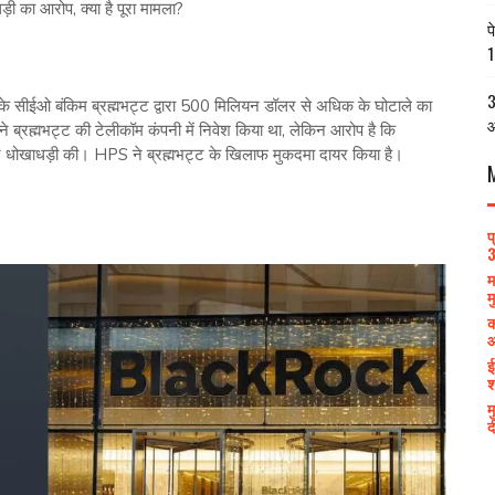
 का आरोप, क्या है पूरा मामला?
प
1
3
े सीईओ बंकिम ब्रह्मभट्ट द्वारा 500 मिलियन डॉलर से अधिक के घोटाले का
आ
े ब्रह्मभट्ट की टेलीकॉम कंपनी में निवेश किया था, लेकिन आरोप है कि
 कर धोखाधड़ी की। HPS ने ब्रह्मभट्ट के खिलाफ मुकदमा दायर किया है।
प
3
म
म
क
आ
ई
श
म
द