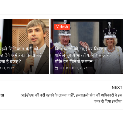
Videsh
पहले सिलिकॉन वैली को
किंग चार्ल्स की न्यू ईयर लिस्ट में
देंगे अमेरिका के दो बड़े
शमिल हुए ये भारतीय, नए साल के
्या है वजह?
मौके पर मिलेगा सम्मान
 31, 2025
DECEMBER 31, 2025
NEXT
ासा
आईडीएफ की वर्दी पहनने के लायक नहीं', इजराइली सेना की अधिकारी ने इस
वजह से दिया इस्तीफा