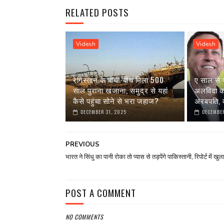
RELATED POSTS
Videsh
Videsh
रेगिस्तान के बीचों-बीच मिला 500
ए साल से 
साल पुराना खजाना, समुद्र से यहां
अलविदा कह 
कैसे पहुंचा सोने से भरा जहाज?
अरबपति, क
DECEMBER 31, 2025
DECEMBER
PREVIOUS
भारत ने सिंधु का पानी रोका तो प्यास से तड़पेंगे पाकिस्तानी, रिपोर्ट में खुल
POST A COMMENT
NO COMMENTS