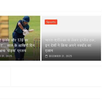
Sports
 2 छक्के और 170 का
भारत-श्रीलंका से लेकर इंग्‍लैंड तक,
रेट... साल के आखिरी दिन
इन देशों ने किया अपने स्‍क्वॉड का
या 'पांड्या' प्रलय
एलान
 31, 2025
DECEMBER 31, 2025