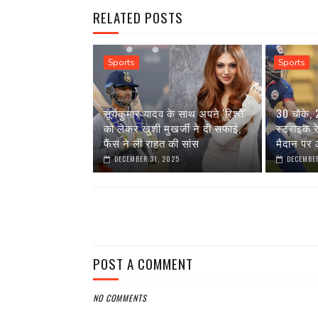
RELATED POSTS
Sports
Sports
सूर्यकुमार यादव के साथ अपने 'रिश्ते'
30 चौके,
को लेकर खुशी मुखर्जी ने दी सफाई,
स्ट्राइक 
फैंस ने ली राहत की सांस
मैदान पर आ
DECEMBER 31, 2025
DECEMBER
POST A COMMENT
NO COMMENTS