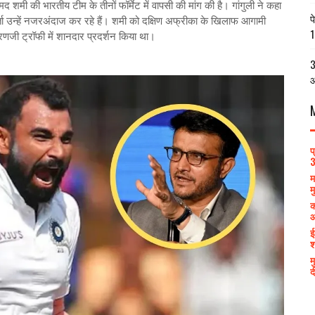
 शमी की भारतीय टीम के तीनों फॉर्मेट में वापसी की मांग की है। गांगुली ने कहा
प
्ता उन्हें नजरअंदाज कर रहे हैं। शमी को दक्षिण अफ्रीका के खिलाफ आगामी
1
ं रणजी ट्रॉफी में शानदार प्रदर्शन किया था।
3
आ
प
3
म
म
क
आ
ई
श
म
द