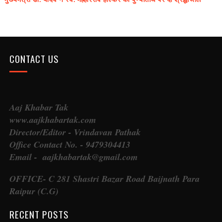
CONTACT US
Aaj Khabar Tak
www.aajkhabartak.com
Director/Editor - Vrindavan Pathak
Office Contact No. - 9479304413
Email - aajkhabartak@gmail.com
OFFICE- C 281 Shastri Bazar Road Baijnath Para
Raipur (C.G)
RECENT POSTS