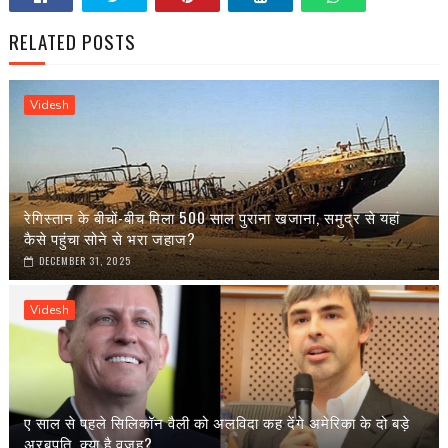
RELATED POSTS
Videsh
रेगिस्तान के बीचों-बीच मिला 500 साल पुराना खजाना, समुद्र से यहां
कैसे पहुंचा सोने से भरा जहाज?
DECEMBER 31, 2025
Videsh
ए साल से पहले सिलिकॉन वैली को अलविदा कह देंगे अमेरिका के दो बड़े
अरबपति, क्या है वजह?