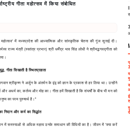
तर्राष्ट्रीय गीता महोत्सव में किया संबोधित
I
स
3
आ
ा महोत्सव
'
में मध्यप्रदेश की आध्यात्मिक और सांस्कृतिक चेतना की गूंज सुनाई दी।
मस्व राज्य मंत्री (स्वतंत्र प्रभार) श्री धर्मेंद्र भाव सिंह लोधी ने श्रीमद्भगवद्गीता को
ताया।
प
3
द्ध
,
गीता सिखाती है स्थितप्रज्ञता
म
म
गवान श्रीकृष्ण ने अर्जुन के अंतर्मन के द्वंद्व को ज्ञान के प्रकाश से हर लिया था। उन्होंने
क
आ
्म और अधर्म का
,
कर्तव्य और मोह का। गीता हमें सिखाती है कि संघर्षों के बीच भी मन को
ई
नुष्य का परम पुरुषार्थ है।"
श
म
द
ा निदान और कर्म का सिद्धांत
 जीवन में समस्याओं से अधिक महत्व उनके समाधान की विधियों का है। जीवन में
'
क्या करें