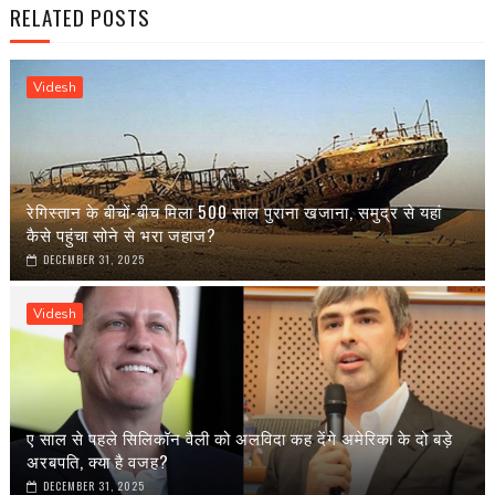
RELATED POSTS
Videsh
रेगिस्तान के बीचों-बीच मिला 500 साल पुराना खजाना, समुद्र से यहां
कैसे पहुंचा सोने से भरा जहाज?
DECEMBER 31, 2025
Videsh
ए साल से पहले सिलिकॉन वैली को अलविदा कह देंगे अमेरिका के दो बड़े
अरबपति, क्या है वजह?
DECEMBER 31, 2025