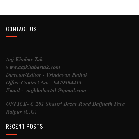
CONTACT US
Aaj Khabar Tak
www.aajkhabartak.com
Director/Editor - Vrindavan Pathak
Office Contact No. - 9479304413
Email - aajkhabartak@gmail.com
OFFICE- C 281 Shastri Bazar Road Baijnath Para
Raipur (C.G)
RECENT POSTS