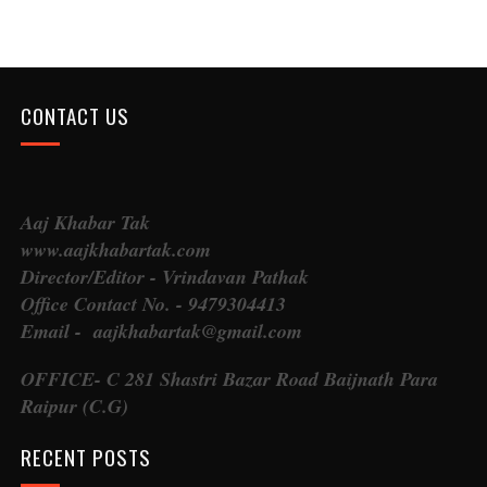
CONTACT US
Aaj Khabar Tak
www.aajkhabartak.com
Director/Editor - Vrindavan Pathak
Office Contact No. - 9479304413
Email - aajkhabartak@gmail.com
OFFICE- C 281 Shastri Bazar Road Baijnath Para
Raipur (C.G)
RECENT POSTS