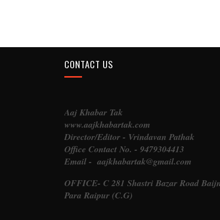
CONTACT US
Aaj Khabar Tak
www.aajkhabartak.com
Director/Editor - Vrindavan Pathak
Office Contact No. - 9479304413
Email - aajkhabartak@gmail.com
OFFICE- C 281 Shastri Bazar Road Baij
Para Raipur (C.G)