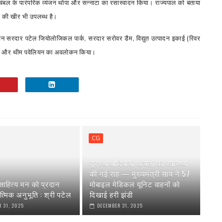
र चंबल के पारंपरिक व्यंजन थोपा और सन्नाटा का रसास्वादन किया। राज्यपाल को बताया
 की खीर भी उपलब्ध है।
्य वन सरदार पटेल जियोलोजिकल पार्क
,
सरदार सरोवर डैम
,
विद्युत उत्पादन इकाई (रिवर
ी और थीम पवेलियन का अवलोकन किया।
CG
दूरस्थ आदिवासी अंचलों को स्वास्थ्य
की नई राह — मुख्यमंत्री साय ने 57
ाहित्य मन को प्रदान
मोबाइल मेडिकल यूनिट वाहनों को
त्मिक अनुभूति : श्री पटेल
दिखाई हरी झंडी
 31, 2025
DECEMBER 31, 2025