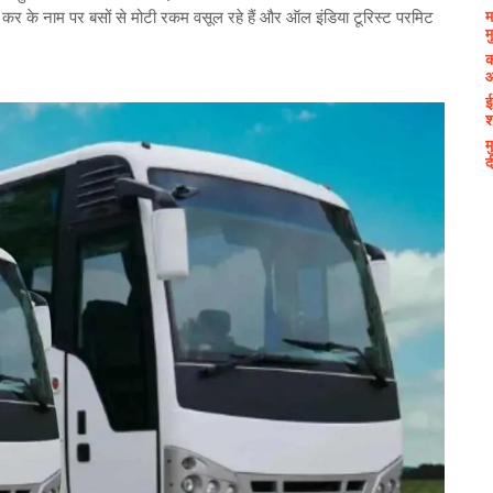
म
र के नाम पर बसों से मोटी रकम वसूल रहे हैं और ऑल इंडिया टूरिस्ट परमिट
म
क
आ
ई
श
म
द