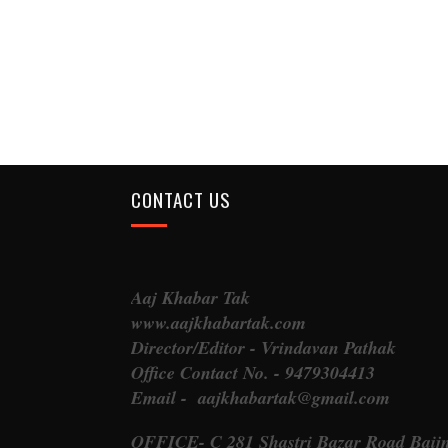
CONTACT US
Aaj Khabar Tak
www.aajkhabartak.com
Director/Editor - Vrindavan Pathak
Office Contact No. - 9479304413
Email - aajkhabartak@gmail.com
OFFICE- C 281 Shastri Bazar Road Baij