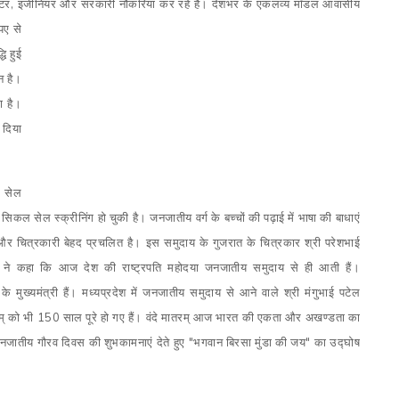
्टर
,
इंजीनियर और सरकारी नौकरियां कर रहे हैं। देशभर के एकलव्य मॉडल आवासीय
ुपए
से
धि हुई
न है।
ा है।
 दिया
ल सेल
िकल सेल स्क्रीनिंग हो चुकी है। जनजातीय वर्ग के बच्चों की पढ़ाई में भाषा की बाधाएं
और चित्रकारी बेहद प्रचलित है। इस समुदाय के गुजरात के चित्रकार श्री परेशभाई
ोदी ने कहा कि आज देश की राष्ट्रपति महोदया जनजातीय समुदाय से ही आती हैं।
 के मुख्यमंत्री हैं। मध्यप्रदेश में जनजातीय समुदाय से आने वाले श्री मंगुभाई पटेल
मातरम् को भी 150 साल पूरे हो गए हैं। वंदे मातरम् आज भारत की एकता और अखण्डता का
ो जनजातीय गौरव दिवस की शुभकामनाएं देते हुए "भगवान बिरसा मुंडा की जय" का उद्घोष