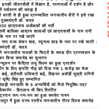
म
इनकी जीवनशैली में विज्ञान है, परम्पराओं में दर्शन है और
म
व में पर्यावरण की समझ है
क
ी धरती से ही हुआ प्रज्ज्वलित जनजातीय वीरों ने इसे रखा
आ
मुख्यमंत्री डॉ. यादव
ई
श
000 छात्रावास अधीक्षकों की भर्ती
सभी बालिका आश्रम शालाओं एवं छात्रावासों के नाम रानी
म
द
ी के नाम पर रखे जाएंगे
नाम राजा शंकर शाह, रघुनाथ शाह के नाम पर रखे जाएंगे :
्यमंत्री डॉ. यादव
 ने जनजातीय नायकों के चित्रों के समक्ष दीप प्रज्ज्वलन के
 कर किया समारोह का शुभारंभ
्मूलन पर केंद्रित लघु फिल्म का हुआ प्रदर्शन
दर्शन के लिए क्रांति गौड़ को दिया गया 1 करोड़ का चेक
या बाई, श्रीमती उजियारो बाई, विक्रम अवॉर्डी सुश्री रागिनी
री सृष्टि सिंह हुए सम्मानित
पिछड़ी जनजाति के 6 अभ्यर्थियों को मिले नियुक्ति-पत्र
ोकार्पण - हितलाभ भी किए वितरित
ं राष्ट्रगान जन-गण-मन का हुआ समवेत गायन
बलपुर में हुआ राज्य स्तरीय जनजातीय गौरव दिवस समारोह