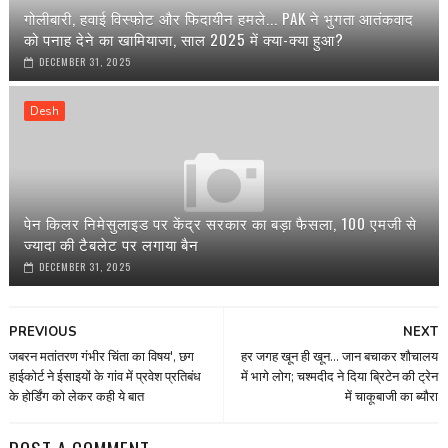
गोलीबारी, हवाई विस्फोट और फिदायीन हमले... PAK ने भुगता आतंकवाद
को पनाह देने का खामियाजा, साल 2025 में क्या-क्या हुआ?
DECEMBER 31, 2025
Desh
पेन किलर निमेसुलाइड पर केंद्र सरकार का बड़ा फैसला, 100 एमजी से
ज्यादा की टैबलेट पर लगाया बैन
DECEMBER 31, 2025
PREVIOUS
NEXT
जबरन मतांतरण गंभीर चिंता का विषय', छग
हर जगह खून ही खून... जान बचाकर शौचालय
हाईकोर्ट ने ईसाइयों के गांव में प्रवेश प्रतिबंध
में भागे लोग; चश्‍मदीद ने दिया ब्रिटेन की ट्रेन
के होर्डिंग को लेकर कही ये बात
में चाकूबाजी का ब्यौरा