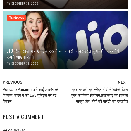
DECEMBER 31, 2025
Business
JIO सिम साल भर एक्टिव रखने का सबसे 'जबरदस्त जुगाड़', सिर्फ 44
रुपये आएगा खर्च
DECEMBER 31, 2025
PREVIOUS
NEXT
Porsche Panamera में आई एयरबैग की
प्रधानमंत्री श्री नरेंद्र मोदी ने 'कॉफ़ी टेबल
दिक्कत, भारत में की 158 यूनिट्स की गईं
बुक’ का किया विमोचन:छत्तीसगढ़ की विकास
रिकॉल
यात्रा और ‘मोदी की गारंटी’ का दस्तावेज़
POST A COMMENT
NO COMMENTS