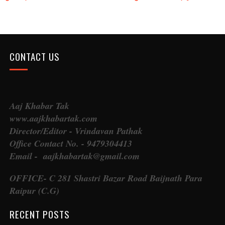
CONTACT US
Aaj Khabar Tak
www.aajkhabartak.com
Director/Editor - Vrindavan Pathak
Office Contact No. - 9479304413
Email - aajkhabartak@gmail.com
OFFICE- C 281 Shastri Bazar Road Baijnath Para
Raipur (C.G)
RECENT POSTS