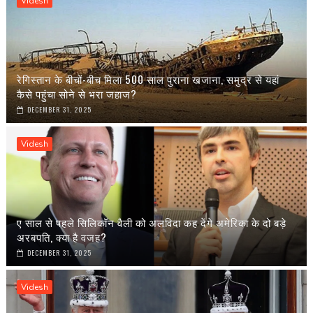
Videsh
रेगिस्तान के बीचों-बीच मिला 500 साल पुराना खजाना, समुद्र से यहां
कैसे पहुंचा सोने से भरा जहाज?
DECEMBER 31, 2025
Videsh
ए साल से पहले सिलिकॉन वैली को अलविदा कह देंगे अमेरिका के दो बड़े
अरबपति, क्या है वजह?
DECEMBER 31, 2025
Videsh