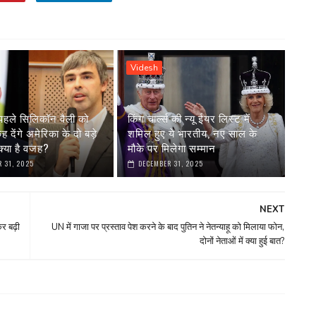
Videsh
पहले सिलिकॉन वैली को
किंग चार्ल्स की न्यू ईयर लिस्ट में
देंगे अमेरिका के दो बड़े
शमिल हुए ये भारतीय, नए साल के
्या है वजह?
मौके पर मिलेगा सम्मान
 31, 2025
DECEMBER 31, 2025
NEXT
र बढ़ी
UN में गाजा पर प्रस्ताव पेश करने के बाद पुतिन ने नेतन्याहू को मिलाया फोन,
दोनों नेताओं में क्या हुई बात?