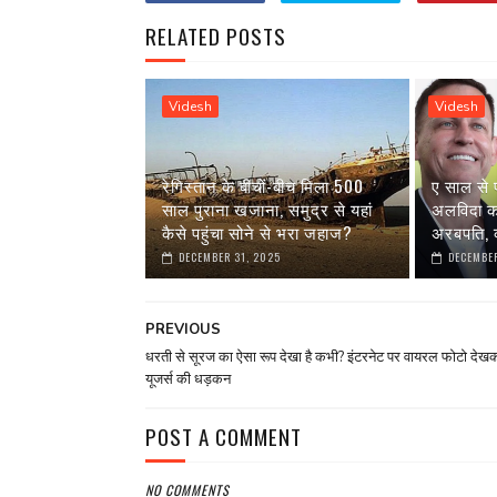
RELATED POSTS
Videsh
Videsh
रेगिस्तान के बीचों-बीच मिला 500
ए साल से 
साल पुराना खजाना, समुद्र से यहां
अलविदा कह 
कैसे पहुंचा सोने से भरा जहाज?
अरबपति, क
DECEMBER 31, 2025
DECEMBER
PREVIOUS
धरती से सूरज का ऐसा रूप देखा है कभी? इंटरनेट पर वायरल फोटो देखक
यूजर्स की धड़कन
POST A COMMENT
NO COMMENTS