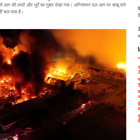
ें आग की लपटें और धुएँ का गुबार देखा गया। अग्निशमन दल आग पर काबू पाने
प
ं चल पाया है।
1
3
आ
प
3
म
म
क
आ
ई
श
म
द