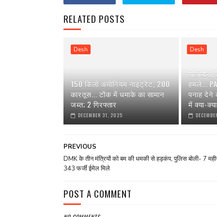
RELATED POSTS
Desh
Desh
गोलीबारी,
150 किलो अमोनियम नाइट्रेट, 200
हमले... P
कारतूस... टोंक में धमाके का सामान
पनाह देने
जब्त; 2 गिरफ्तार
में क्या-क्
DECEMBER 31, 2025
DECEMBER
PREVIOUS
DMK के तीन मंत्रियों को बम की धमकी से हड़कंप, पुलिस बोली- 7 महीनों
343 फर्जी ईमेल मिले
POST A COMMENT
NO COMMENTS