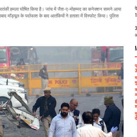
प
 को आतंकी हमला घोषित किया है। जांच में जैश-ए-मोहम्मद का कनेक्शन सामने आया
1
ाद मॉड्यूल के पर्दाफाश के बाद आतंकियों ने हताशा में विस्फोट किया। पुलिस
3
आ
प
3
म
म
क
आ
ई
श
म
द