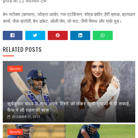
इंग्‍लैंड की 12 सदस्‍यीय टीम
बेन स्‍टोक्‍स (कप्‍तान), जोफ्रा आर्चर, गस एटकिंसन, शोएब बशीर, हैरी ब्रूक, ब्रायडन
कार्स, जैक क्रॉली, बेन डकेट, ओली पोप, जो रूट, जैमी स्मिथ और मार्क वुड।
RELATED POSTS
Sports
सूर्यकुमार यादव के साथ अपने 'रिश्ते' को लेकर खुशी मुखर्जी ने दी सफाई,
फैंस ने ली राहत की सांस
DECEMBER 31, 2025
Sports