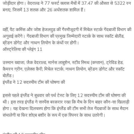
जोड़ीदार होगा। वेदराल्‍ड ने 77 फर्स्‍ट क्‍लास मैचों में 37.47 की औसत से 5322 रन
बनाए, जिसमें 13 शतक और 26 अर्धशतक शामिल हैं।
वहीं, पैट कमिंस और जोश हेजलवुड की गैरमौजूदगी में मिचेल स्‍टार्क गेंदबाजी विभाग की
अगुवाई करेंगे। गेंदबाजी विभाग की प्रमुख जिम्‍मेदारी स्‍टार्क के साथ स्‍कॉट बोलैंड,
ब्रेंडन डोगेट और नाथन लियोन के कंधों पर होगी।
ऑस्‍ट्रेलिया की प्‍लेइंग 11
उस्‍मान ख्‍वाजा, जैक वेदराल्‍ड, मार्नस लाबुशेन, स्‍टीव स्मिथ (कप्‍तान), ट्रेविड हेड,
कैमरन ग्रीन, एलेक्‍स कैरी, मिचेल स्‍टार्क, नाथन लियोन, ब्रेंडन डोगेट और स्‍कॉट
बोलैंड।
इंग्‍लैंड ने 12 सदस्‍यीय टीम की घोषणा की
इससे पहले इंग्‍लैंड ने बुधवार को पर्थ टेस्‍ट के लिए 12 सदस्‍यीय टीम की घोषणा की
थी। इस तरह इंग्‍लैंड ने सस्‍पेंस बरकरार रखा कि मैच के दिन बाहर कौन-सा खिलाड़ी
होगा। यह देखना दिलचस्‍प होगा कि इंग्‍लैंड की टीम सभी तेज गेंदबाजों के साथ मैदान
संभालेगी या फिर शोएब बशीर के रूप में एक स्पिनर के साथ उतरेगी।