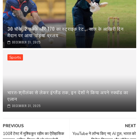
30 चौके, 2 छक्के और 170 का स्ट्राइक रेट... साल के आखिरी दिन
मैदान पर आया 'पांड्या' प्रलय
DECEMBER 31, 2025
Sports
भारत-श्रीलंका से लेकर इंग्‍लैंड तक, इन देशों ने किया अपने स्‍क्वॉड का
एलान
DECEMBER 31, 2025
PREVIOUS
NEXT
100वें टेस्ट में मुश्फिकुर रहीम का ऐतिहासिक
YouTube ने लॉन्च किए नए AI टूल, भारत को