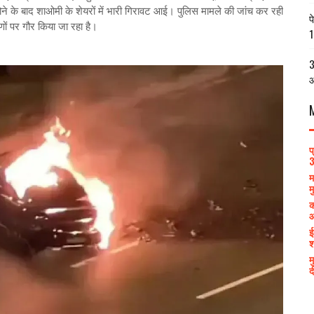
के बाद शाओमी के शेयरों में भारी गिरावट आई। पुलिस मामले की जांच कर रही
प
रणों पर गौर किया जा रहा है।
1
3
आ
प
3
म
म
क
आ
ई
श
म
द