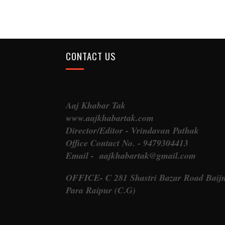
CONTACT US
Aaj Khabar Tak
www.aajkhabartak.com
Director/Editor - Vrindavan Pathak
Office Contact No. - 9479304413
Email - aajkhabartak@gmail.com
OFFICE- C 281 Shastri Bazar Road Baij
Para Raipur (C.G)