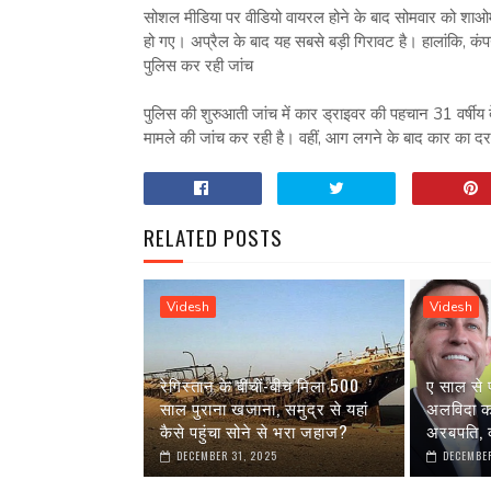
सोशल मीडिया पर वीडियो वायरल होने के बाद सोमवार को शाओ
हो गए। अप्रैल के बाद यह सबसे बड़ी गिरावट है। हालांकि, कं
पुलिस कर रही जांच
पुलिस की शुरुआती जांच में कार ड्राइवर की पहचान 31 वर्षीय दे
मामले की जांच कर रही है। वहीं, आग लगने के बाद कार का दरव
RELATED POSTS
Videsh
Videsh
रेगिस्तान के बीचों-बीच मिला 500
ए साल से 
साल पुराना खजाना, समुद्र से यहां
अलविदा कह 
कैसे पहुंचा सोने से भरा जहाज?
अरबपति, क
DECEMBER 31, 2025
DECEMBER