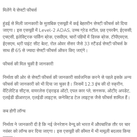
मिलेंगे ये सेफ्टी फीचर्स
हुंडई से मिली जानकारी के मुताबिक एसयूवी में कई बेहतरीन सेफ्टी फीचर्स को दिया
जाएगा। इस एसयूवी में Level-2 ADAS, उच्‍च ग्रेड स्‍टील, छह एयरबैग, ईएससी,
एचएसी, इलेक्‍ट्रिक पार्किंग ब्रेक, एसवीएम, चारों पहियों में डिस्‍क ब्रेक, टीपीएमएस,
ईएसएम, थ्री पाइंट सीट बेल्‍ट, रोल ओवर सेंसर जैसे 33 स्‍टैंडर्ड सेफ्टी फीचर्स के
साथ ही 65 से ज्‍यादा सेफ्टी फीचर्स ऑफर किए जाएंगे।
फीचर्स की मिल चुकी है जानकारी
निर्माता की ओर से सेफ्टी फीचर्स की जानकारी सार्वजनिक करने से पहले इसके अन्‍य
फीचर्स की जानकारी को भी दिया जा चुका है। जिसमें 12.3 इंच की दो स्‍क्रीन,
वेंटिलेटिड सीट्स, वायरलेस एंड्राइड ऑटो, एपल कार प्‍ले, सनरूफ, ओटीए अपडेट,
एलईडी डीआरएल, एलईडी लाइट्स, कनेक्‍टिड टेल लाइट्स जैसे फीचर्स शामिल हैं।
कब होगी लॉन्‍च
निर्माता ने जानकारी दी है कि नई जेनरेशन वेन्‍यू को भारत में औपचारिक तौर पर चार
नवंबर को लॉन्‍च कर दिया जाएगा। इस एसयूवी की कीमत में भी मामूली बदलाव किया