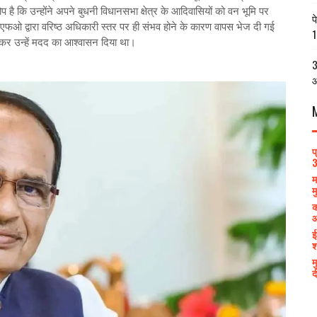
ै कि उन्होंने अपने बुधनी विधानसभा क्षेत्र के आदिवासियों को वन भूमि पर
प
फओ द्वारा वरिष्ठ अधिकारी स्तर पर ही संभव होने के कारण वापस भेज दी गई
1
लकर उन्हें मदद का आश्वासन दिया था।
3
आ
प
3
म
म
क
आ
ई
श
म
द