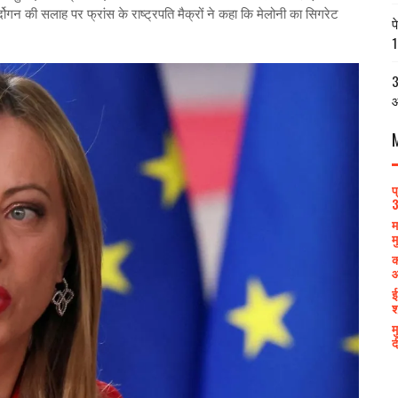
्दोगन की सलाह पर फ्रांस के राष्ट्रपति मैक्रों ने कहा कि मेलोनी का सिगरेट
प
1
3
आ
प
3
म
म
क
आ
ई
श
म
द