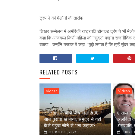
ट्रंप ने की मेलोनी की तारीफ
शिखर सम्मेलन में अमेरिकी राष्ट्रपति डोनाल्ड ट्रंप ने भी मे
कहा कि आजकल किसी महिला को "सुंदर" कहना राजनीतिक रूप से
बताया। उन्होंने मजाक में कहा, "मुझे लगता है कि तुम्हें सुंदर क
RELATED POSTS
Videsh
Videsh
रेगिस्तान के बीचों-बीच मिला 500
ए साल से 
साल पुराना खजाना, समुद्र से यहां
अलविदा कह 
कैसे पहुंचा सोने से भरा जहाज?
अरबपति, क
DECEMBER 31, 2025
DECEMBER