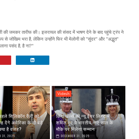
लोनी की जमकर तारीफ की। इजरायल की संसद में भाषण देने के बाद पहुंचे ट्रंप ने
 जोखिम भरा है, लेकिन उन्होंने फिर भी मेलोनी को "सुंदर" और "अद्भुत"
हलाना पसंद है, है ना?"
Videsh
पहले सिलिकॉन वैली को
किंग चार्ल्स की न्यू ईयर लिस्ट में
देंगे अमेरिका के दो बड़े
शमिल हुए ये भारतीय, नए साल के
्या है वजह?
मौके पर मिलेगा सम्मान
 31, 2025
DECEMBER 31, 2025