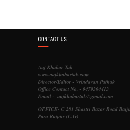
CONTACT US
Aaj Khabar Tak
www.aajkhabartak.com
Director/Editor - Vrindavan Pathak
Office Contact No. - 9479304413
Email - aajkhabartak@gmail.com
OFFICE- C 281 Shastri Bazar Road Baij
Para Raipur (C.G)