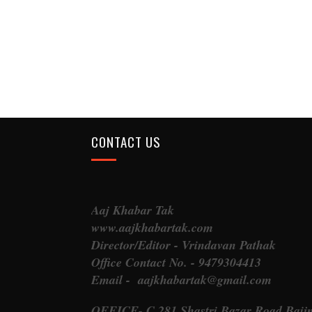
CONTACT US
Aaj Khabar Tak
www.aajkhabartak.com
Director/Editor - Vrindavan Pathak
Office Contact No. - 9479304413
Email - aajkhabartak@gmail.com
OFFICE- C 281 Shastri Bazar Road Baij