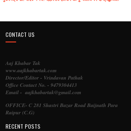
CONTACT US
Aaj Khabar Tak
www.aajkhabartak.com
Director/Editor - Vrindavan Pathak
Office Contact No. - 9479304413
Email - aajkhabartak@gmail.com
OFFICE- C 281 Shastri Bazar Road Baijnath Para
Raipur (C.G)
RECENT POSTS