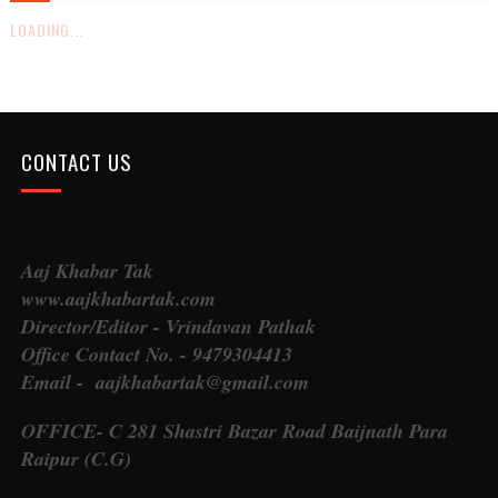
LOADING...
CONTACT US
Aaj Khabar Tak
www.aajkhabartak.com
Director/Editor - Vrindavan Pathak
Office Contact No. - 9479304413
Email - aajkhabartak@gmail.com
OFFICE- C 281 Shastri Bazar Road Baijnath Para
Raipur (C.G)