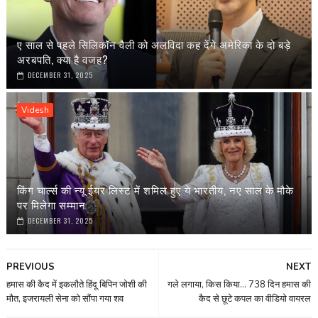
ए साल से पहले सिलिकॉन वैली को अलविदा कह देंगे अमेरिका के दो बड़े
अरबपति, क्या है वजह?
DECEMBER 31, 2025
Videsh
किंग चार्ल्स की न्यू ईयर लिस्ट में शमिल हुए ये भारतीय, नए साल के मौके
पर मिलेगा सम्मान
DECEMBER 31, 2025
PREVIOUS
NEXT
हमास की कैद में इकलौते हिंदू बिपिन जोशी की
गले लगाया, किस किया... 738 दिन हमास की
मौत, इजरायली सेना को सौंपा गया शव
कैद से छूटे कपल का वीडियो वायरल