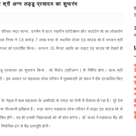
र श्री अन्न लड्डू प्रसादम का शुभारंभ
प
1
3
रिसर रुद्र सागर, उज्जैन में वाटर स्क्रीन प्रोटेक्शन और फाउंटेन शो का लोकार्पण
आ
 विकास निगम ने 18 करोड़ 7 लाख रुपए से स्थापित लेजर एंड साउंड शो में भगवान श्री
्ति गाथा को प्रदर्शित किया। लगभग 25 मिनट अवधि का लाइट एंड साउंड शो देखते ही
प
3
लड्डू प्रसादम का शुभारंभ किया , जो मिलेट (श्रीअन्न ) से निर्मित होगा। साथ श्री
म
भी दी। इस अवसर पर महाकाल लोक परिसर में मुख्यमंत्री डॉ यादव ने दीप प्रज्वलित किए
म
क
आ
ई
 के नेतृत्व में बाबा महाकाल के आशीर्वाद से राष्ट्र का तेजी से विकास हो रहा है। पूरे देश
श
 अपना गौरवमयी इतिहास है। रुद्र सागर महाकाल लोक परिसर में लाइट एंड साउंड शो से
म
द
िचित होंगे। यह शो उनकी जिज्ञासाओं को भी शांत करेगा। डॉ. यादव ने महाकाल बैंड की
ियोजित ढंग से बैंड प्रस्तुति होगी।