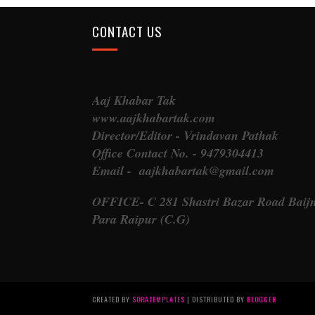
CONTACT US
Aaj Khabar Tak
www.aajkhabartak.com
Director/Editor - Vrindavan Pathak
Office Contact No. - 9479304413
Email - aajkhabartak@gmail.com
OFFICE- C 281 Shastri Bazar Road Baij
Para Raipur (C.G)
CREATED BY
SORATEMPLATES
| DISTRIBUTED BY
BLOGGER