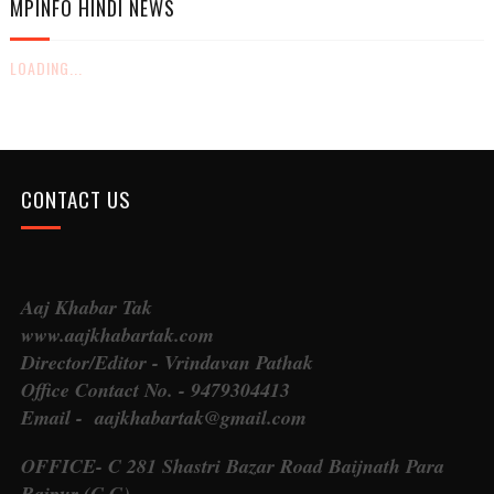
MPINFO HINDI NEWS
LOADING...
CONTACT US
Aaj Khabar Tak
www.aajkhabartak.com
Director/Editor - Vrindavan Pathak
Office Contact No. - 9479304413
Email - aajkhabartak@gmail.com
OFFICE- C 281 Shastri Bazar Road Baijnath Para
Raipur (C.G)