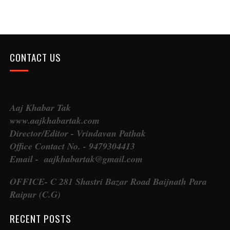
CONTACT US
Aaj Khabar Tak
www.aajkhabartak.com
Director/Editor - Vrindavan Pathak
Office Contact No. - 9479304413
Email - aajkhabartak@gmail.com
OFFICE- C 281 Shastri Bazar Road Baijnath Para
Raipur (C.G)
RECENT POSTS