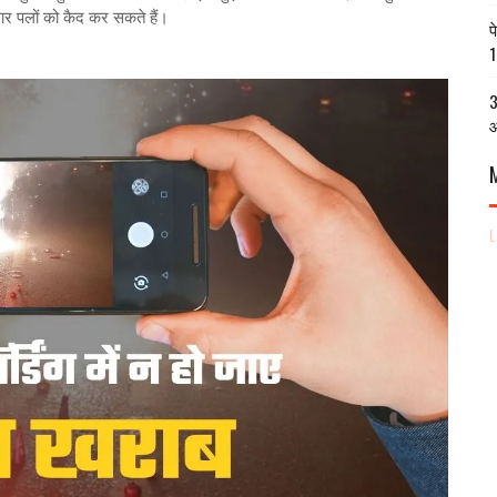
गार पलों को कैद कर सकते हैं।
प
1
3
आ
L