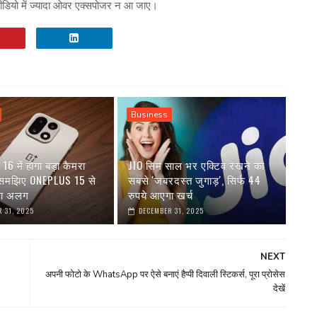
वीडियो में ज्यादा ओवर एक्सपोजर न आ जाए।
Business
6 में होगा बड़ा कैमरा
JIO सिम साल भर एक्टिव रखने का
 समझिए ONEPLUS 15 से
सबसे 'जबरदस्त जुगाड़', सिर्फ 44
गा अलग
रुपये आएगा खर्च
 31, 2025
DECEMBER 31, 2025
NEXT
अपनी फोटो के WhatsApp पर ऐसे बनाएं हैप्पी दिवाली स्टिकर्स, पूरा प्रोसेस
देखें