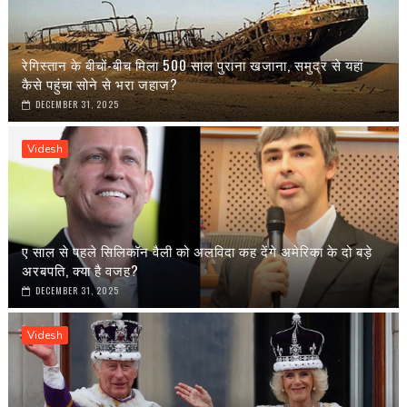
रेगिस्तान के बीचों-बीच मिला 500 साल पुराना खजाना, समुद्र से यहां
कैसे पहुंचा सोने से भरा जहाज?
DECEMBER 31, 2025
Videsh
ए साल से पहले सिलिकॉन वैली को अलविदा कह देंगे अमेरिका के दो बड़े
अरबपति, क्या है वजह?
DECEMBER 31, 2025
Videsh