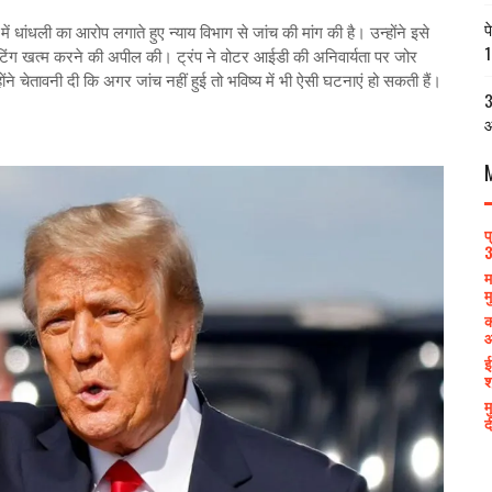
प
में धांधली का आरोप लगाते हुए न्याय विभाग से जांच की मांग की है। उन्होंने इसे
1
िंग खत्म करने की अपील की। ट्रंप ने वोटर आईडी की अनिवार्यता पर जोर
 चेतावनी दी कि अगर जांच नहीं हुई तो भविष्य में भी ऐसी घटनाएं हो सकती हैं।
3
आ
प
3
म
म
क
आ
ई
श
म
द