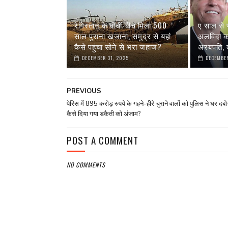
रेगिस्तान के बीचों-बीच मिला 500
ए साल से 
साल पुराना खजाना, समुद्र से यहां
अलविदा कह 
कैसे पहुंचा सोने से भरा जहाज?
अरबपति, क
DECEMBER 31, 2025
DECEMBER
PREVIOUS
पेरिस में 895 करोड़ रुपये के गहने-हीरे चुराने वालों को पुलिस ने धर दबो
कैसे दिया गया डकैती को अंजाम?
POST A COMMENT
NO COMMENTS