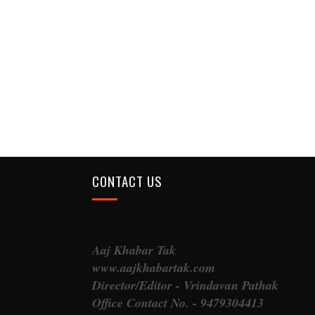
CONTACT US
Aaj Khabar Tak
www.aajkhabartak.com
Director/Editor - Vrindavan Pathak
Office Contact No. - 9479304413