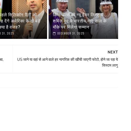
पहले सिलिकॉन वैली को
किंग चार्ल्स की न्यू ईयर लिस्ट में
देंगे अमेरिका के दो बड़े
शमिल हुए ये भारतीय, नए साल के
्या है वजह?
मौके पर मिलेगा सम्मान
 31, 2025
DECEMBER 31, 2025
NEXT
चा,
US जाने या वहां से आने वाले हर नागरिक की खींची जाएगी फोटो, होने जा रहा ये
सिस्टम लागू