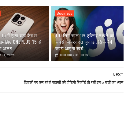
Business
6 में होगा बड़ा कैमरा
JIO सिम साल भर एक्टिव रखने का
 समझिए ONEPLUS 15 से
सबसे 'जबरदस्त जुगाड़', सिर्फ 44
गा अलग
रुपये आएगा खर्च
 31, 2025
DECEMBER 31, 2025
NEXT
दिवाली पर कर रहे हैं पटाखों की वीडियो रिकॉर्ड तो रखें इन 5 बातों का ध्यान