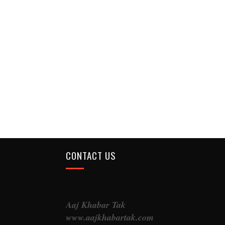
CONTACT US
Aaj Khabar Tak
www.aajkhabartak.com